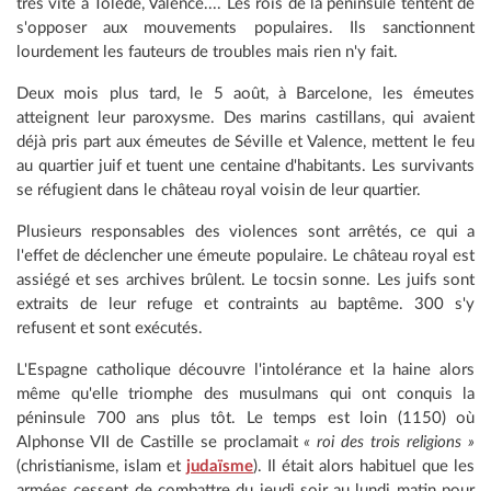
très vite à Tolède, Valence.... Les rois de la péninsule tentent de
s'opposer aux mouvements populaires. Ils sanctionnent
lourdement les fauteurs de troubles mais rien n'y fait.
Deux mois plus tard, le 5 août, à Barcelone, les émeutes
atteignent leur paroxysme. Des marins castillans, qui avaient
déjà pris part aux émeutes de Séville et Valence, mettent le feu
au quartier juif et tuent une centaine d'habitants. Les survivants
se réfugient dans le château royal voisin de leur quartier.
Plusieurs responsables des violences sont arrêtés, ce qui a
l'effet de déclencher une émeute populaire. Le château royal est
assiégé et ses archives brûlent. Le tocsin sonne. Les juifs sont
extraits de leur refuge et contraints au baptême. 300 s'y
refusent et sont exécutés.
L'Espagne catholique découvre l'intolérance et la haine alors
même qu'elle triomphe des musulmans qui ont conquis la
péninsule 700 ans plus tôt. Le temps est loin (1150) où
Alphonse VII de Castille se proclamait
« roi des trois religions »
(christianisme, islam et
judaïsme
). Il était alors habituel que les
armées cessent de combattre du jeudi soir au lundi matin pour