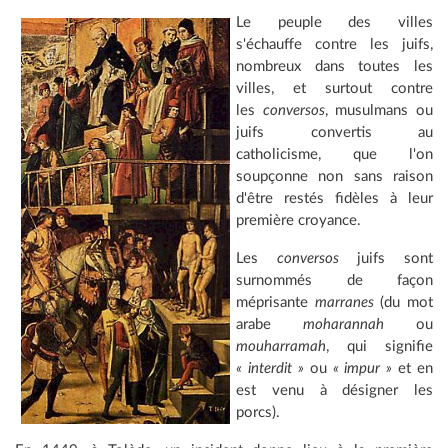
Le peuple des villes
s'échauffe contre les juifs,
nombreux dans toutes les
villes, et surtout contre
les
conversos
, musulmans ou
juifs convertis au
catholicisme, que l'on
soupçonne non sans raison
d'être restés fidèles à leur
première croyance.
Les
conversos
juifs sont
surnommés de façon
méprisante
marranes
(du mot
arabe
moharannah
ou
mouharramah
, qui signifie
« interdit »
ou
« impur »
et en
est venu à désigner les
porcs).