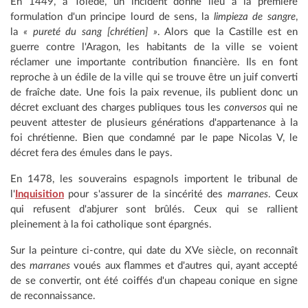
En 1449, à Tolède, un incident donne lieu à la première
formulation d'un principe lourd de sens, la
limpieza de sangre
,
la
« pureté du sang [chrétien] »
. Alors que la Castille est en
guerre contre l'Aragon, les habitants de la ville se voient
réclamer une importante contribution financière. Ils en font
reproche à un édile de la ville qui se trouve être un juif converti
de fraîche date. Une fois la paix revenue, ils publient donc un
décret excluant des charges publiques tous les
conversos
qui ne
peuvent attester de plusieurs générations d'appartenance à la
foi chrétienne. Bien que condamné par le pape Nicolas V, le
décret fera des émules dans le pays.
En 1478, les souverains espagnols importent le tribunal de
l'
Inquisition
pour s'assurer de la sincérité des
marranes
. Ceux
qui refusent d'abjurer sont brûlés. Ceux qui se rallient
pleinement à la foi catholique sont épargnés.
Sur la peinture ci-contre, qui date du XVe siècle, on reconnaît
des
marranes
voués aux flammes et d'autres qui, ayant accepté
de se convertir, ont été coiffés d'un chapeau conique en signe
de reconnaissance.