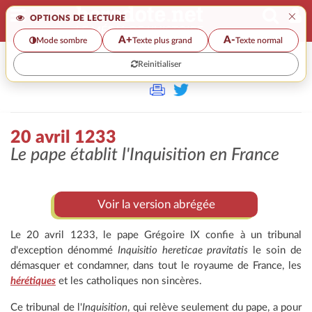
×
OPTIONS DE LECTURE
A+
A-
Mode sombre
Texte plus grand
Texte normal
Reinitialiser
>
20 avril 1233
Le pape établit l'Inquisition en France
Voir la version abrégée
Le 20 avril 1233, le pape Grégoire IX confie à un tribunal
d'exception dénommé
Inquisitio hereticae pravitatis
le soin de
démasquer et condamner, dans tout le royaume de France, les
hérétiques
et les catholiques non sincères.
Ce tribunal de l'
Inquisition
, qui relève seulement du pape, a pour