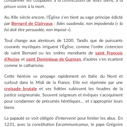
condamner les coupables à la confiscation de leurs biens, à la
prison voire à la mort.
Au XIIe siècle encore, l'Église s'en tient au sage principe édicté
par
Bernard de Clairvaux
:
fides suadenda, non impodenda
(
« la
foi doit être persuadée, non imposé »
).
Tout change aux alentours de 1200. Tandis que de puissants
courants mystiques irriguent l'Église, comme l'ordre cistercien
de saint Bernard ou les ordres mendiants de
saint François
d'Assise
et
saint Dominique de Guzman
, d'autres s'en écartent
comme le catharisme.
Cette hérésie se propage rapidement en Italie du Nord et
surtout dans le Midi de la France. Elle est réprimée par une
croisade brutale
et ses fidèles subissent les foudres de la
justice seigneuriale. Souvent seigneurs et évêques s'acoquinent
pour condamner de présumés hérétiques... et s'approprier leurs
biens.
La papauté se voit obligée d'intervenir pour limiter les abus. En
1231, avec la constitution
Excommunicamus
, le pape Grégoire