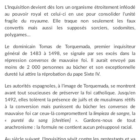
L'Inquisition devient dès lors un organisme étroitement inféodé
au pouvoir royal et celui-ci en use pour consolider l'unité
fragile du royaume. Elle traque non seulement les faux
convertis mais aussi les supposés sorciers, sodomites,
polygames...
Le dominicain Tomas de Torquemada, premier inquisiteur
général de 1483 à 1498, se signale par ses excès dans la
répression
conversos
de mauvaise foi. Il aurait envoyé pas
moins de 2 000 personnes au bûcher et son exceptionnelle
dureté lui attire la réprobation du pape Sixte IV.
Les autorités espagnoles, à l'image de Torquemada, se montrent
avant tout soucieuses de préserver la foi catholique. Jusqu'en
1492, elles tolèrent la présence de juifs et de musulmans rétifs
à la conversion mais punissent du bûcher les
conversos
de
mauvaise foi car ceux-là compromettent la
limpieza de sangre
, la
« pureté du sang [chrétien] »
. Gardons-nous de tout
anachronisme : la formule ne contient aucun présupposé racial.
Au siècle suivant, l'Inquisition sévit contre les protestants et va