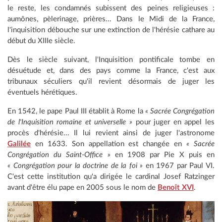
le reste, les condamnés subissent des peines religieuses :
aumônes, pèlerinage, prières... Dans le Midi de la France,
l'inquisition débouche sur une extinction de l'hérésie cathare au
début du XIIIe siècle.
Dès
le siècle suivant, l'Inquisition pontificale tombe en
désuétude et, dans des pays comme la France, c'est aux
tribunaux séculiers qu'il revient désormais de juger les
éventuels hérétiques.
En 1542, le pape Paul III établit à Rome la
« Sacrée Congrégation
de l'Inquisition romaine et universelle »
pour juger en appel les
procès d'hérésie... Il lui revient ainsi de juger l'astronome
Galilée
en 1633. Son appellation est changée en
« Sacrée
Congrégation du Saint-Office »
en 1908 par Pie X puis en
« Congrégation pour la doctrine de la foi »
en 1967 par Paul VI.
C'est cette institution qu'a dirigée le cardinal Josef Ratzinger
avant d'être élu pape en 2005 sous le nom de
Benoît XVI
.