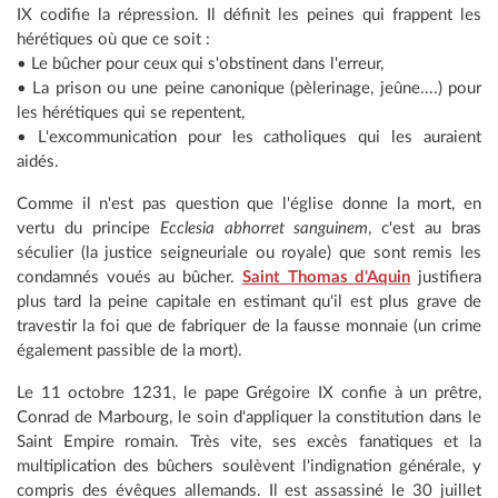
IX codifie la répression. Il définit les peines qui frappent les
hérétiques où que ce soit :
• Le bûcher pour ceux qui s'obstinent dans l'erreur,
• La prison ou une peine canonique (pèlerinage, jeûne....) pour
les hérétiques qui se repentent,
• L'excommunication pour les catholiques qui les auraient
aidés.
Comme il n'est pas question que l'église donne la mort, en
vertu du principe
Ecclesia abhorret sanguinem
, c'est au bras
séculier (la justice seigneuriale ou royale) que sont remis les
condamnés voués au bûcher.
Saint Thomas d'Aquin
justifiera
plus tard la peine capitale en estimant qu'il est plus grave de
travestir la foi que de fabriquer de la fausse monnaie (un crime
également passible de la mort).
Le 11 octobre 1231, le pape Grégoire IX confie à un prêtre,
Conrad de Marbourg, le soin d'appliquer la constitution dans le
Saint Empire romain. Très vite, ses excès fanatiques et la
multiplication des bûchers soulèvent l'indignation générale, y
compris des évêques allemands. Il est assassiné le 30 juillet