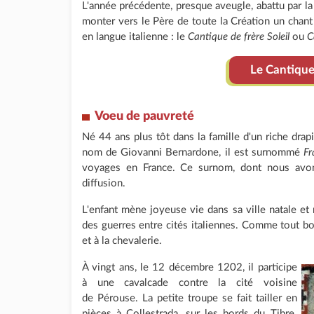
L'année précédente, presque aveugle, abattu par la f
monter vers le Père de toute la Création un chan
en langue italienne : le
Cantique de frère Soleil
ou
C
Le Cantique 
Voeu de pauvreté
Né 44 ans plus tôt dans la famille d'un riche drapi
nom de Giovanni Bernardone, il est surnommé
Fr
voyages en France. Ce surnom, dont nous avon
diffusion.
L'enfant mène joyeuse vie dans sa ville natale et
des guerres entre cités italiennes. Comme tout bo
et à la chevalerie.
À vingt ans, le 12 décembre 1202, il participe
à une cavalcade contre la cité voisine
de Pérouse. La petite troupe se fait tailler en
pièces à Collestrada, sur les bords du Tibre.