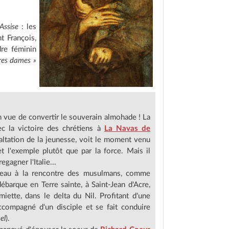
Assise
: les
t François,
dre féminin
res dames »
 vue de convertir le souverain almohade ! La
c la victoire des chrétiens à
La Navas de
xaltation de la jeunesse, voit le moment venu
t l'exemple plutôt que par la force. Mais il
gagner l'Italie...
uveau à la rencontre des musulmans, comme
débarque en Terre sainte, à Saint-Jean d'Acre,
miette, dans le delta du Nil. Profitant d'une
accompagné d'un disciple et se fait conduire
el
).