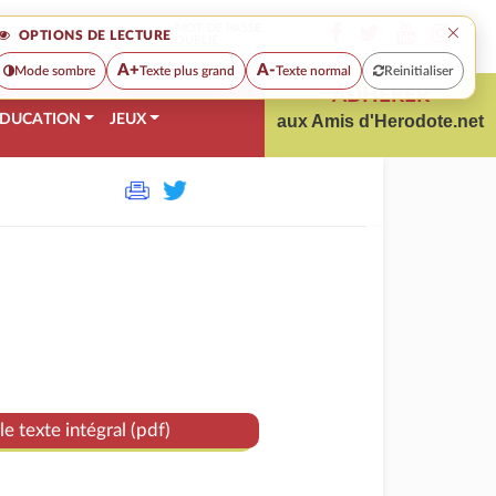
×
MOT DE PASSE
OPTIONS DE LECTURE
OUBLIÉ
A+
A-
Mode sombre
Texte plus grand
Texte normal
Reinitialiser
ADHÉRER
DUCATION
JEUX
aux Amis d'Herodote.net
le texte intégral (pdf)