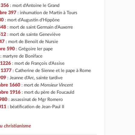
r 356
: mort d'Antoine le Grand
bre 397
: inhumation de Martin à Tours
30
: mort d'Augustin d'Hippône
 448
: mort de saint Germain d'Auxerre
512
: mort de sainte Geneviève
47
: mort de Benoît de Nursie
bre 590
: Grégoire Ier pape
: martyre de Boniface
 1226
: mort de François d'Assise
r 1377
: Catherine de Sienne et le pape à Rome
909
: Jeanne d'Arc, sainte tardive
mbre 1660
: mort de
Monsieur Vincent
mbre 1916
: mort du père de Foucauld
1980
: assassinat de Mgr Romero
011
: béatification de Jean-Paul II
u christianisme