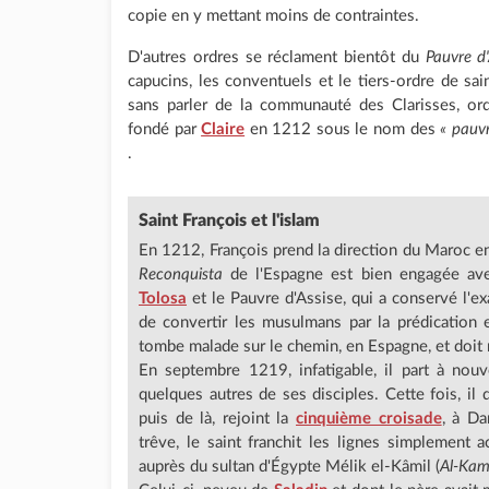
copie en y mettant moins de contraintes.
D'autres ordres se réclament bientôt du
Pauvre d'
capucins, les conventuels et le tiers-ordre de sain
sans parler de la communauté des Clarisses, or
fondé par
Claire
en 1212 sous le nom des
« pauv
.
Saint François et l'islam
En 1212, François prend la direction du Maroc en
Reconquista
de l'Espagne est bien engagée ave
Tolosa
et le Pauvre d'Assise, qui a conservé l'e
de convertir les musulmans par la prédication e
tombe malade sur le chemin, en Espagne, et doit re
En septembre 1219, infatigable, il part à no
quelques autres de ses disciples. Cette fois, il 
puis de là, rejoint la
cinquième croisade
, à Da
trêve, le saint franchit les lignes simplement 
auprès du sultan d'Égypte Mélik el-Kâmil (
Al-Kam