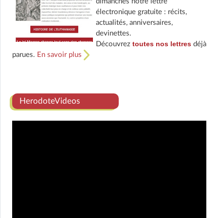
dimanches notre lettre
électronique gratuite : récits,
actualités, anniversaires,
devinettes.
toutes nos lettres
Découvrez
déjà
parues.
En savoir plus
HerodoteVideos