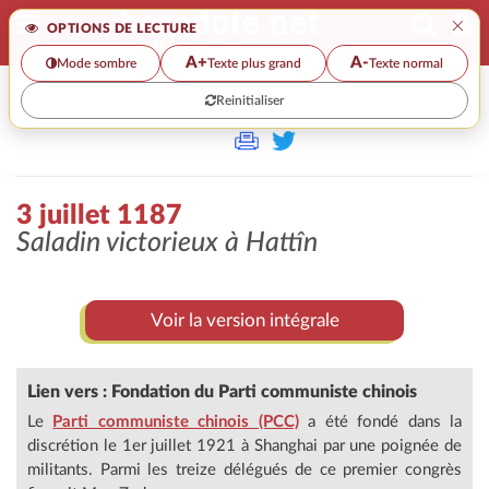
×
OPTIONS DE LECTURE
A+
A-
Mode sombre
Texte plus grand
Texte normal
Reinitialiser
>
3 juillet 1187
Saladin victorieux à Hattîn
Voir la version intégrale
Lien vers : Fondation du Parti communiste chinois
Le
Parti communiste chinois (PCC)
a été fondé dans la
discrétion le 1er juillet 1921 à Shanghai par une poignée de
militants. Parmi les treize délégués de ce premier congrès