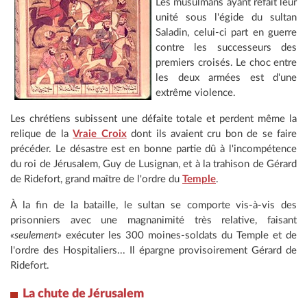
Les musulmans ayant refait leur
unité sous l'égide du sultan
Saladin, celui-ci part en guerre
contre les successeurs des
premiers croisés. Le choc entre
les deux armées est d'une
extrême violence.
Les chrétiens subissent une défaite totale et perdent même la
relique de la
Vraie Croix
dont ils avaient cru bon de se faire
précéder. Le désastre est en bonne partie dû à l'incompétence
du roi de Jérusalem, Guy de Lusignan, et à la trahison de Gérard
de Ridefort, grand maître de l'ordre du
Temple
.
À la fin de la bataille, le sultan se comporte vis-à-vis des
prisonniers avec une magnanimité très relative, faisant
«seulement»
exécuter les 300 moines-soldats du Temple et de
l'ordre des Hospitaliers... Il épargne provisoirement Gérard de
Ridefort.
La chute de Jérusalem