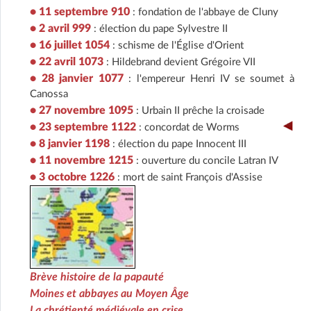
• 11 septembre 910
: fondation de l'abbaye de Cluny
• 2 avril 999
: élection du pape Sylvestre II
• 16 juillet 1054
: schisme de l'Église d'Orient
• 22 avril 1073
: Hildebrand devient Grégoire VII
• 28 janvier 1077
: l'empereur Henri IV se soumet à
Canossa
• 27 novembre 1095
: Urbain II prêche la croisade
• 23 septembre 1122
:
concordat de Worms
• 8 janvier 1198
: élection du pape Innocent III
• 11 novembre 1215
: ouverture du concile Latran IV
• 3 octobre 1226
: mort de saint François d'Assise
Brève histoire de la papauté
Moines et abbayes au Moyen Âge
La chrétienté médiévale en crise