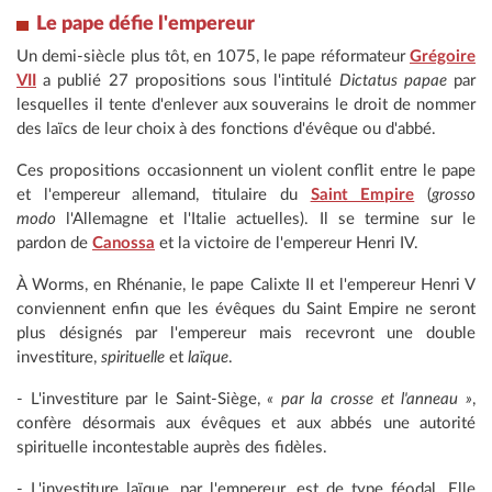
Le pape défie l'empereur
Un demi-siècle plus tôt, en 1075, le pape réformateur
Grégoire
VII
a publié 27 propositions sous l'intitulé
Dictatus papae
par
lesquelles il tente d'enlever aux souverains le droit de nommer
des laïcs de leur choix à des fonctions d'évêque ou d'abbé.
Ces propositions occasionnent un violent conflit entre le pape
et l'empereur allemand, titulaire du
Saint Empire
(
grosso
modo
l'Allemagne et l'Italie actuelles). Il se termine sur le
pardon de
Canossa
et la victoire de l'empereur Henri IV.
À Worms, en Rhénanie, le pape Calixte II et l'empereur Henri V
conviennent enfin que les évêques du Saint Empire ne seront
plus désignés par l'empereur mais recevront une double
investiture,
spirituelle
et
laïque
.
- L'investiture par le Saint-Siège,
« par la crosse et l'anneau »
,
confère désormais aux évêques et aux abbés une autorité
spirituelle incontestable auprès des fidèles.
- L'investiture laïque, par l'empereur, est de type féodal. Elle