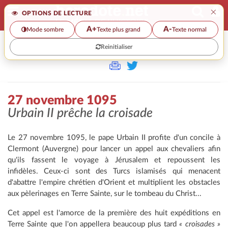
×
OPTIONS DE LECTURE
A+
A-
Mode sombre
Texte plus grand
Texte normal
Reinitialiser
>
27 novembre 1095
Urbain II prêche la croisade
Le 27 novembre 1095, le pape Urbain II profite d'un concile à
Clermont (Auvergne) pour lancer un appel aux chevaliers afin
qu'ils fassent le voyage à Jérusalem et repoussent les
infidèles. Ceux-ci sont des Turcs islamisés qui menacent
d'abattre l'empire chrétien d'Orient et multiplient les obstacles
aux pèlerinages en Terre Sainte, sur le tombeau du Christ...
Cet appel est l'amorce de la première des huit expéditions en
Terre Sainte que l'on appellera beaucoup plus tard
« croisades »