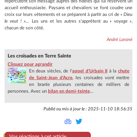
répercutent son message auprès des fidèles qui lui réservent un
accueil enthousiaste. Paysans et chevaliers se font coudre une
croix sur leurs vêtements et se préparent à partir au cri de
« Dieu
le veut ! »...
Les uns et les autres s'apprêtent au
« voyage »
,
chacun de son côté.
André Larané
Les croisades en Terre Sainte
Cliquez pour agrandir
En deux siècles, de l'
appel d'Urbain II
à la
chute
de Saint-Jean d'Acre
, les croisades vont mettre
en branle plusieurs centaines de milliers de
personnes. Avec un
bilan en demi-teinte
...
Publié ou mis à jour le : 2025-11-10 18:56:35
Vos réactions à cet article