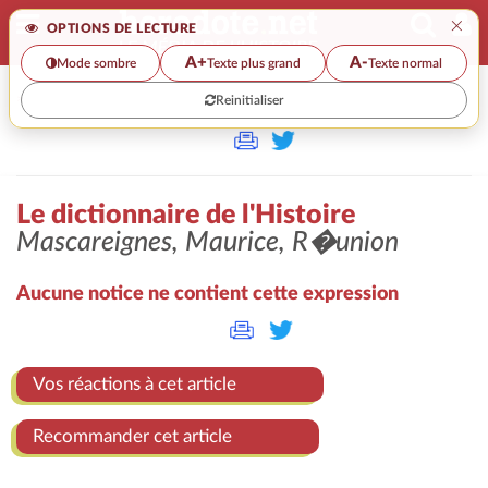
×
OPTIONS DE LECTURE
A+
A-
Mode sombre
Texte plus grand
Texte normal
Reinitialiser
>
Le dictionnaire de l'Histoire
Mascareignes, Maurice, R�union
Aucune notice ne contient cette expression
Vos réactions à cet article
Recommander cet article