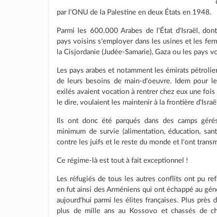
par l'ONU de la Palestine en deux États en 1948.
Parmi les 600.000 Arabes de l'État d'Israël, don
pays voisins s'employer dans les usines et les ferm
la Cisjordanie (Judée-Samarie), Gaza ou les pays vo
Les pays arabes et notamment les émirats pétroliers
de leurs besoins de main-d'oeuvre. Idem pour l
exilés avaient vocation à rentrer chez eux une fois 
le dire, voulaient les maintenir à la frontière d'Isra
Ils ont donc été parqués dans des camps géré
minimum de survie (alimentation, éducation, santé
contre les juifs et le reste du monde et l'ont trans
Ce régime-là est tout à fait exceptionnel !
Les réfugiés de tous les autres conflits ont pu refa
en fut ainsi des Arméniens qui ont échappé au gé
aujourd'hui parmi les élites françaises. Plus près 
plus de mille ans au Kossovo et chassés de ch