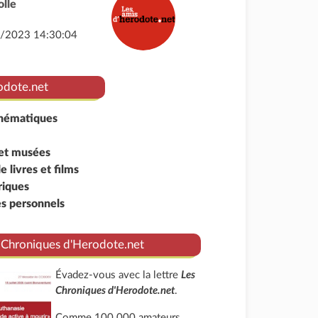
olle
0/2023 14:30:04
odote.net
thématiques
 et musées
 livres et films
riques
s personnels
 Chroniques d'Herodote.net
Évadez-vous avec la lettre
Les
Chroniques d'Herodote.net
.
Comme 100 000 amateurs