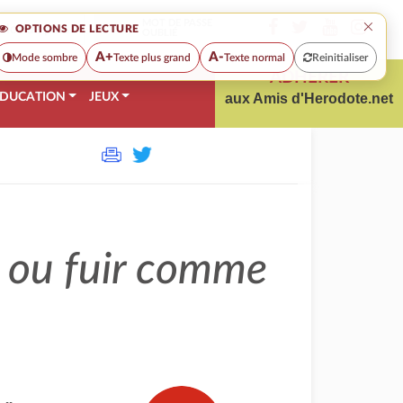
×
MOT DE PASSE
OPTIONS DE LECTURE
OUBLIÉ
A+
A-
Mode sombre
Texte plus grand
Texte normal
Reinitialiser
ADHÉRER
DUCATION
JEUX
aux Amis d'Herodote.net
er ou fuir comme