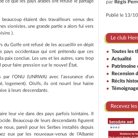
de ce que les pays arabes ont refusé le partage
par
Régis Perr
Publié le 13/1
t beaucoup étaient des travailleurs venus des
es sionistes, une grande partie a alors fui vers
isins ).
Le club Her
 du Golfe ont refusé de les accueillir en dépit
Toutes les 
es pays occidentaux qui ont prétendu que ces
la paix conclue. Les uns et les autres, sans trop
Actualité
ël pour faire pression sur le nouvel État.
Patrimoine
Recension de
s par l'ONU (UNRWA) avec l'assurance d'un
Récits histo
, logement). Oisifs, ils ont nourri leur haine
Témoignage
mise à leurs descendants.
Recevez les
ire leur vie dans des pays parfois lointains. Il
nocide. Beaucoup de leurs descendants figurent
de nous, pareil pour les Serbes installés depuis
ez eux par les nouveaux-venus de l'Albanie