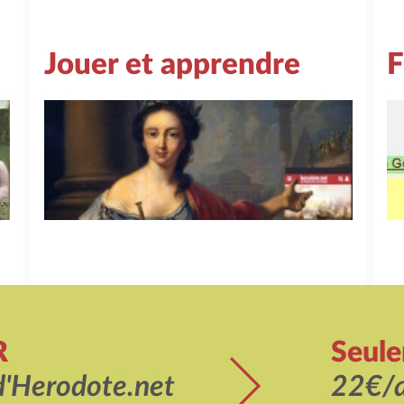
Jouer et apprendre
F
R
Seul
d'Herodote.net
22€/a