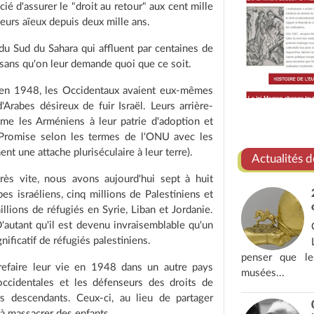
ié d'assurer le "droit au retour" aux cent mille
urs aïeux depuis deux mille ans.
du Sud du Sahara qui affluent par centaines de
 sans qu'on leur demande quoi que ce soit.
i, en 1948, les Occidentaux avaient eux-mêmes
'Arabes désireux de fuir Israël. Leurs arrière-
mme les Arméniens à leur patrie d'adoption et
re Promise selon les termes de l'ONU avec les
ent une attache pluriséculaire à leur terre).
Actualités d
 très vite, nous avons aujourd'hui sept à huit
es israéliens, cinq millions de Palestiniens et
illions de réfugiés en Syrie, Liban et Jordanie.
D'autant qu'il est devenu invraisemblable qu'un
ificatif de réfugiés palestiniens.
penser que les
refaire leur vie en 1948 dans un autre pays
musées...
 occidentales et les défenseurs des droits de
s descendants. Ceux-ci, au lieu de partager
à massacrer des enfants...