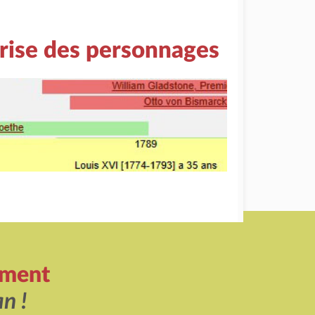
rise des personnages
ement
n !