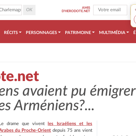
AMIS
D'HERODOTE.NET
RÉCITS
PERSONNAGES
PATRIMOINE
MULTIMÉDIA
É
te.net
iniens avaient pu émigr
les Arméniens?...
Le drame que vivent
les Israéliens et les
Arabes du Proche-Orient
depuis 75 ans vient