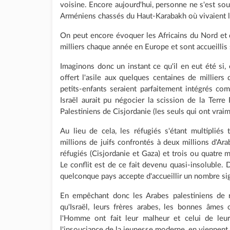
voisine. Encore aujourd'hui, personne ne s'est souc
Arméniens chassés du Haut-Karabakh où vivaient le
On peut encore évoquer les Africains du Nord et 
milliers chaque année en Europe et sont accueillis
Imaginons donc un instant ce qu'il en eut été s
offert l'asile aux quelques centaines de milliers d
petits-enfants seraient parfaitement intégrés co
Israël aurait pu négocier la scission de la Ter
Palestiniens de Cisjordanie (les seuls qui ont vraim
Au lieu de cela, les réfugiés s'étant multipliés
millions de juifs confrontés à deux millions d'Arab
réfugiés (Cisjordanie et Gaza) et trois ou quatre m
Le conflit est de ce fait devenu quasi-insoluble. 
quelconque pays accepte d'accueillir un nombre sign
En empêchant donc les Arabes palestiniens de 
qu'Israël, leurs frères arabes, les bonnes âmes
l'Homme ont fait leur malheur et celui de leur
l'insouciance de la jeunesse moderne, en viennent 