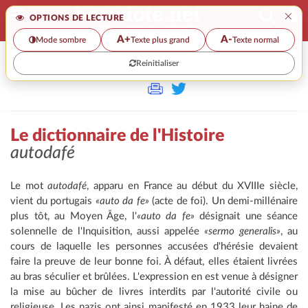
×
OPTIONS DE LECTURE
A+
A-
Mode sombre
Texte plus grand
Texte normal
Reinitialiser
>>
LE DICTIONNAIRE DE L'HISTOIRE
Le dictionnaire de l'Histoire
autodafé
Le mot
autodafé
, apparu en France au début du XVIIIe siècle,
vient du portugais
«auto da fe»
(acte de foi). Un demi-millénaire
plus tôt, au Moyen Âge, l'
«auto da fe»
désignait une séance
solennelle de l'Inquisition, aussi appelée
«sermo generalis»
, au
cours de laquelle les personnes accusées d'hérésie devaient
faire la preuve de leur bonne foi. À défaut, elles étaient livrées
au bras séculier et brûlées. L'expression en est venue à désigner
la mise au bûcher de livres interdits par l'autorité civile ou
religieuse. Les nazis ont ainsi manifesté en 1933 leur haine de