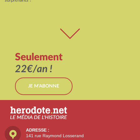
surprenants !
Seulement
22€/an !
JE M'ABONNE
ADRESSE :
141 rue Raymond Losserand