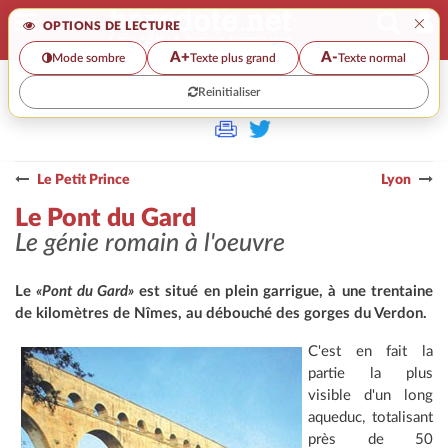
×
OPTIONS DE LECTURE
A+
A-
Mode sombre
Texte plus grand
Texte normal
Reinitialiser
>
Le Petit Prince
Lyon
Le Pont du Gard
Le génie romain à l'oeuvre
Le
«Pont du Gard»
est situé en plein garrigue, à une trentaine
de kilomètres de Nîmes, au débouché des gorges du Verdon.
C'est en fait la
partie la plus
visible d'un long
aqueduc, totalisant
près de 50