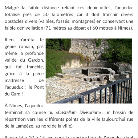
Malgré la faible distance reliant ces deux villes, l'aqueduc
totalise près de 50 kilomètres car il doit franchir divers
obstacles divers (vallées, fossés, montagnes) en conservant une
faible dénivellation (71 mètres au départ et 60 mètres à Nîmes).
Rien n'arrêta le
génie romain, pas
même la profonde
vallée du Gardon,
qui fut franchie,
grâce à la pièce
maîtresse de
l'aqueduc : le Pont
du Gard !
À Nîmes, l'aqueduc
terminait sa course au
«Castellum Divisorium»
, un bassin de
répartition vers les différents points de la ville (aujourd'hui rue
de la Lampèze, au nord de la ville).
Il aura fallu 10 à 15 ans pour la construction de l'aqueduc dont