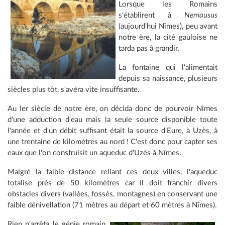
Lorsque les Romains
s'établirent à
Nemausus
(aujourd'hui Nîmes), peu avant
notre ère, la cité gauloise ne
tarda pas à grandir.
La fontaine qui l'alimentait
depuis sa naissance, plusieurs
siècles plus tôt, s'avéra vite insuffisante.
Au Ier siècle de notre ère, on décida donc de pourvoir Nîmes
d'une adduction d'eau mais la seule source disponible toute
l'année et d'un débit suffisant était la source d'Eure, à Uzès, à
une trentaine de kilomètres au nord ! C'est donc pour capter ses
eaux que l'on construisit un aqueduc d'Uzès à Nîmes.
Malgré la faible distance reliant ces deux villes, l'aqueduc
totalise près de 50 kilomètres car il doit franchir divers
obstacles divers (vallées, fossés, montagnes) en conservant une
faible dénivellation (71 mètres au départ et 60 mètres à Nîmes).
Rien n'arrêta le génie romain,