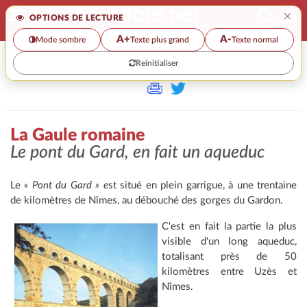
×
OPTIONS DE LECTURE
A+
A-
Mode sombre
Texte plus grand
Texte normal
Reinitialiser
>
La Gaule romaine
Le pont du Gard, en fait un aqueduc
Le
« Pont du Gard » e
st situé en plein garrigue, à une trentaine
de kilomètres de Nîmes, au débouché des gorges du Gardon.
C'est en fait la partie la plus
visible d'un long aqueduc,
totalisant près de 50
kilomètres entre Uzès et
Nîmes.