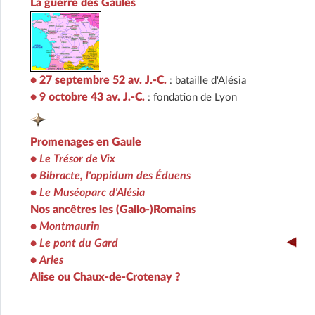
La guerre des Gaules
• 27 septembre 52 av. J.-C.
: bataille d'Alésia
• 9 octobre 43 av. J.-C.
: fondation de Lyon
Promenages en Gaule
•
Le Trésor de Vix
•
Bibracte, l'oppidum des Éduens
•
Le Muséoparc d'Alésia
Nos ancêtres les (Gallo-)Romains
•
Montmaurin
•
Le pont du Gard
•
Arles
Alise ou Chaux-de-Crotenay ?