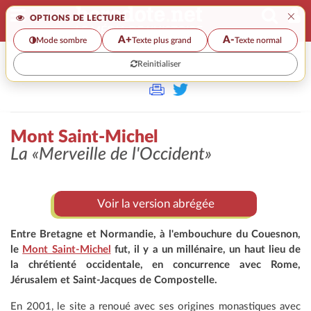
×
OPTIONS DE LECTURE
A+
A-
Mode sombre
Texte plus grand
Texte normal
Reinitialiser
>
Mont Saint-Michel
La
«Merveille de l'Occident»
Voir la version abrégée
Entre Bretagne et Normandie, à l'embouchure du Couesnon,
le
Mont Saint-Michel
fut, il y a un millénaire, un haut lieu de
la chrétienté occidentale, en concurrence avec Rome,
Jérusalem et Saint-Jacques de Compostelle.
En 2001, le site a renoué avec ses origines monastiques avec