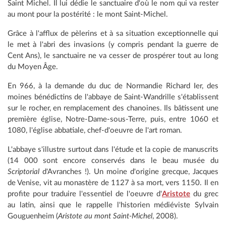
Saint Michel. Il lui dédie le sanctuaire d'où le nom qui va rester
au mont pour la postérité : le mont Saint-Michel.
Grâce à l'afflux de pèlerins et à sa situation exceptionnelle qui
le met à l'abri des invasions (y compris pendant la guerre de
Cent Ans), le sanctuaire ne va cesser de prospérer tout au long
du Moyen Âge.
En 966, à la demande du duc de Normandie Richard Ier, des
moines bénédictins de l'abbaye de Saint-Wandrille s'établissent
sur le rocher, en remplacement des chanoines. Ils bâtissent une
première église, Notre-Dame-sous-Terre, puis, entre 1060 et
1080, l'église abbatiale, chef-d'oeuvre de l'art roman.
L'abbaye s'illustre surtout dans l'étude et la copie de manuscrits
(14 000 sont encore conservés dans le beau musée du
Scriptorial
d'Avranches !). Un moine d'origine grecque, Jacques
de Venise, vit au monastère de 1127 à sa mort, vers 1150. Il en
profite pour traduire l'essentiel de l'oeuvre d'
Aristote
du grec
au latin, ainsi que le rappelle l'historien médiéviste Sylvain
Gouguenheim (
Aristote au mont Saint-Michel
, 2008).