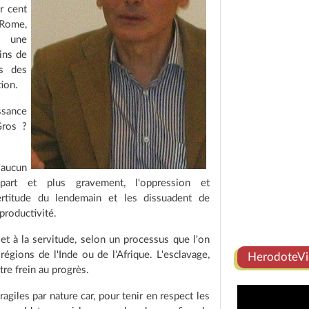
r cent
Rome,
c une
ins de
ns des
ion.
ssance
Gros ?
'aucun
part et plus gravement, l'oppression et
incertitude du lendemain et les dissuadent de
 productivité.
et à la servitude, selon un processus que l'on
régions de l'Inde ou de l'Afrique. L'esclavage,
HerodoteVi
tre frein au progrès.
agiles par nature car, pour tenir en respect les