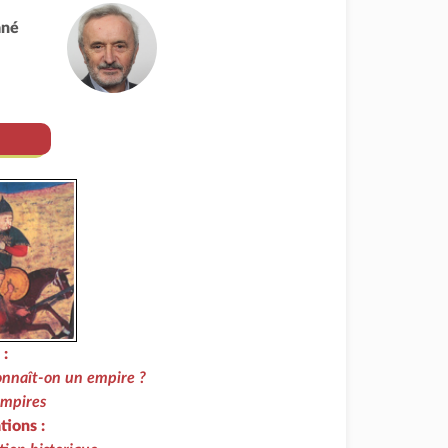
ané
 :
onnaît-on un empire ?
empires
tions :