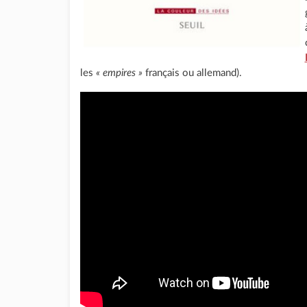
les
« empires »
français ou allemand).