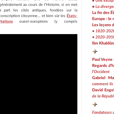
•
Une except
généralement au cours de l'Histoire, si on met
•
La diverg
à part les cités antiques, fondées sur la
La fin des É
conscription citoyenne... et bien sûr les
États-
Europe : le 
Nations
ouest-européens (y compris
Les leçons 
• 1820-2020 
• 2020-2050
Ibn Khaldûn
Paul Veyne 
Regards d'h
l'Occident
Gabriel Ma
comment ils 
David Enge
de la Répub
Fondateurs 