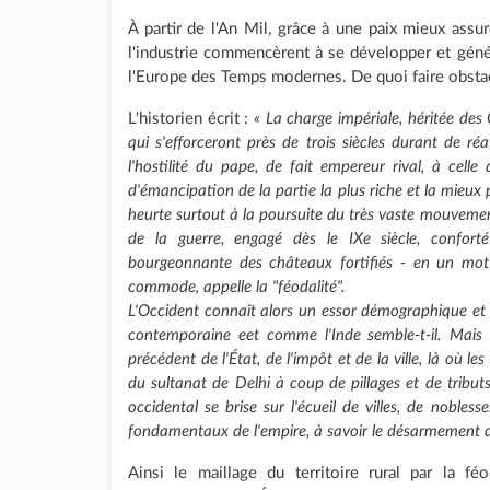
À partir de l'An Mil, grâce à une paix mieux assu
l'industrie commencèrent à se développer et génére
l'Europe des Temps modernes. De quoi faire obstacl
L'historien écrit :
« La charge impériale, héritée des
qui s'efforceront près de trois siècles durant de réa
l'hostilité du pape, de fait empereur rival, à celle
d'émancipation de la partie la plus riche et la mieux 
heurte surtout à la poursuite du très vaste mouvement
de la guerre, engagé dès le IXe siècle, confort
bourgeonnante des châteaux fortifiés - en un mot 
commode, appelle la "féodalité".
L'Occident connaît alors un essor démographique e
contemporaine eet comme l'Inde semble-t-il. Mais
précédent de l'État, de l'impôt et de la ville, là où l
du sultanat de Delhi à coup de pillages et de tribut
occidental se brise sur l'écueil de villes, de noblesse
fondamentaux de l'empire, à savoir le désarmement de
Ainsi le maillage du territoire rural par la f