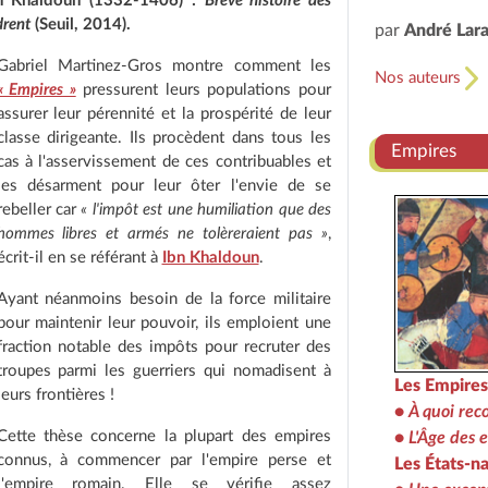
Ibn Khaldoun (1332-1406) :
Brève histoire des
drent
(Seuil, 2014).
par
André Lar
Gabriel Martinez-Gros montre comment les
Nos auteurs
« Empires »
pressurent leurs populations pour
assurer leur pérennité et la prospérité de leur
classe dirigeante. Ils procèdent dans tous les
Empires
cas à l'asservissement de ces contribuables et
les désarment pour leur ôter l'envie de se
rebeller car
« l'impôt est une humiliation que des
hommes libres et armés ne tolèreraient pas »
,
écrit-il en se référant à
Ibn Khaldoun
.
Ayant néanmoins besoin de la force militaire
pour maintenir leur pouvoir, ils emploient une
fraction notable des impôts pour recruter des
troupes parmi les guerriers qui nomadisent à
Les Empires
leurs frontières !
•
À quoi rec
Cette thèse concerne la plupart des empires
•
L'Âge des 
connus, à commencer par l'empire perse et
Les États-na
l'empire romain. Elle se vérifie assez