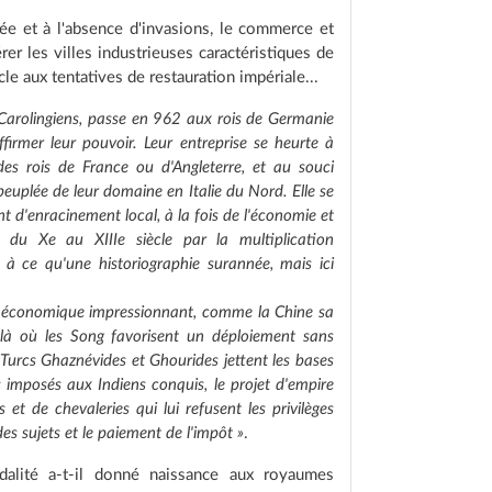
rée et à l'absence d'invasions, le commerce et
r les villes industrieuses caractéristiques de
e aux tentatives de restauration impériale...
 Carolingiens, passe en 962 aux rois de Germanie
ffirmer leur pouvoir. Leur entreprise se heurte à
 des rois de France ou d'Angleterre, et au souci
peuplée de leur domaine en Italie du Nord. Elle se
 d'enracinement local, à la fois de l'économie et
é du Xe au XIIIe siècle par la multiplication
à ce qu'une historiographie surannée, mais ici
t économique impressionnant, comme la Chine sa
 là où les Song favorisent un déploiement sans
es Turcs Ghaznévides et Ghourides jettent les bases
s imposés aux Indiens conquis, le projet d'empire
s et de chevaleries qui lui refusent les privilèges
s sujets et le paiement de l'impôt »
.
éodalité a-t-il donné naissance aux royaumes