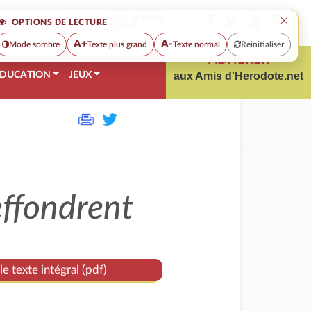
×
MOT DE PASSE
OPTIONS DE LECTURE
OUBLIÉ
A+
A-
Mode sombre
Texte plus grand
Texte normal
Reinitialiser
ADHÉRER
DUCATION
JEUX
aux Amis d'Herodote.net
effondrent
le texte intégral (pdf)