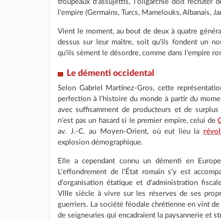
troupeaux d'assujettis, l'oligarchie doit recrute
l'empire (Germains, Turcs, Mamelouks, Albanais, Jan
Vient le moment, au bout de deux à quatre généra
dessus sur leur maître, soit qu'ils fondent un n
qu'ils sèment le désordre, comme dans l'empire r
Le démenti occidental
Selon Gabriel Martinez-Gros, cette représentatio
perfection à l'histoire du monde à partir du momen
avec suffisamment de producteurs et de surplus 
n'est pas un hasard si le premier empire, celui de
av. J.-C. au Moyen-Orient, où eut lieu la
révol
explosion démographique.
Elle a cependant connu un démenti en Europe oc
L'effondrement de l'État romain s'y est accompa
d'organisation étatique et d'administration fisca
VIIIe siècle à vivre sur les réserves de ses pro
guerriers. La société féodale chrétienne en vint de l
de seigneuries qui encadraient la paysannerie et stru