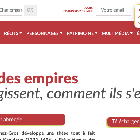
AMIS
D'HERODOTE.NET
RÉCITS
PERSONNAGES
PATRIMOINE
MULTIMÉDIA
É
 des empires
issent, comment ils s'
on abrégée
Télécharger 
tinez-Gros développe une thèse tout à fait