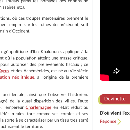
r des soldats parmi les nomades des confins de
issaires etc).
tions, où ces troupes mercenaires prennent le
ouvel empire sur les ruines du précédent, soit
omain d'Occident.
n géopolitique d'Ibn Khaldoun s'applique à la
t où la population atteint une masse critique,
pour autoriser des prélèvements fiscaux ; ce
Cyrus
et des Achéménides, est né au VIe siècle
ution néolithique
, à l'origine de la première
cidentale, ainsi que l'observe l'historien.
Devinette
gné de la quasi-disparition des villes. Faute
le, l'empereur
Charlemagne
en était réduit au
D'où vient l'e
priétés rurales, tout comme ses comtes et ses
a sorte à se caractériser par un tissu très serré
Réponse
cturaient le territoire.