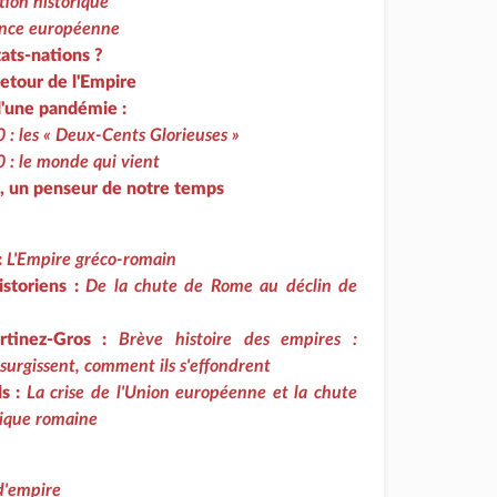
ion historique
ence européenne
tats-nations ?
retour de l'Empire
d'une pandémie :
: les « Deux-Cents Glorieuses »
 : le monde qui vient
, un penseur de notre temps
:
L'Empire gréco-romain
istoriens :
De la chute de Rome au déclin de
rtinez-Gros :
Brève histoire des empires :
surgissent, comment ils s'effondrent
ls :
La crise de l'Union européenne et la chute
lique romaine
d'empire