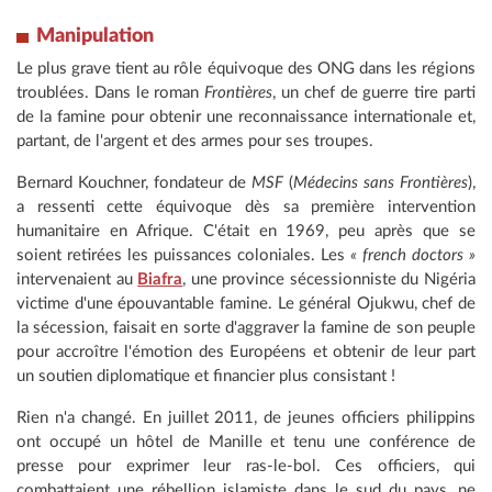
Manipulation
Le plus grave tient au rôle équivoque des ONG dans les régions
troublées. Dans le roman
Frontières
, un chef de guerre tire parti
de la famine pour obtenir une reconnaissance internationale et,
partant, de l'argent et des armes pour ses troupes.
Bernard Kouchner, fondateur de
MSF
(
Médecins sans Frontières
),
a ressenti cette équivoque dès sa première intervention
humanitaire en Afrique. C'était en 1969, peu après que se
soient retirées les puissances coloniales. Les
« french doctors »
intervenaient au
Biafra
, une province sécessionniste du Nigéria
victime d'une épouvantable famine. Le général Ojukwu, chef de
la sécession, faisait en sorte d'aggraver la famine de son peuple
pour accroître l'émotion des Européens et obtenir de leur part
un soutien diplomatique et financier plus consistant !
Rien n'a changé. En juillet 2011, de jeunes officiers philippins
ont occupé un hôtel de Manille et tenu une conférence de
presse pour exprimer leur ras-le-bol. Ces officiers, qui
combattaient une rébellion islamiste dans le sud du pays, ne