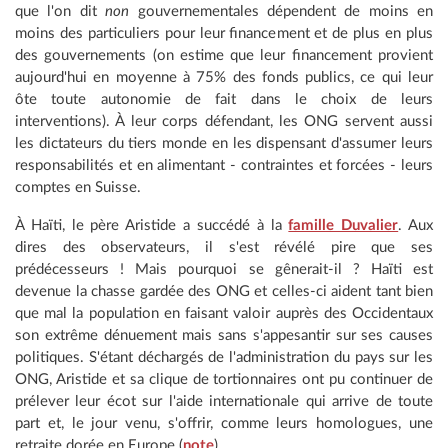
que l'on dit
non
gouvernementales dépendent de moins en
moins des particuliers pour leur financement et de plus en plus
des gouvernements (on estime que leur financement provient
aujourd'hui en moyenne à 75% des fonds publics, ce qui leur
ôte toute autonomie de fait dans le choix de leurs
interventions). À leur corps défendant, les ONG servent aussi
les dictateurs du tiers monde en les dispensant d'assumer leurs
responsabilités et en alimentant - contraintes et forcées - leurs
comptes en Suisse.
À Haïti, le père Aristide a succédé à la
famille Duvalier
. Aux
dires des observateurs, il s'est révélé pire que ses
prédécesseurs ! Mais pourquoi se gênerait-il ? Haïti est
devenue la chasse gardée des ONG et celles-ci aident tant bien
que mal la population en faisant valoir auprès des Occidentaux
son extrême dénuement mais sans s'appesantir sur ses causes
politiques. S'étant déchargés de l'administration du pays sur les
ONG, Aristide et sa clique de tortionnaires ont pu continuer de
prélever leur écot sur l'aide internationale qui arrive de toute
part et, le jour venu, s'offrir, comme leurs homologues, une
retraite dorée en Europe (
note
).