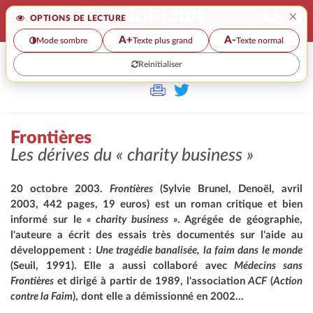
×
OPTIONS DE LECTURE
A+
A-
Mode sombre
Texte plus grand
Texte normal
Reinitialiser
>
Frontières
Les dérives du
« charity business »
20 octobre 2003.
Frontières
(Sylvie Brunel, Denoël, avril
2003, 442 pages, 19 euros) est un roman critique et bien
informé sur le
« charity business »
. Agrégée de géographie,
l'auteure a écrit des essais très documentés sur l'aide au
développement :
Une tragédie banalisée, la faim dans le monde
(Seuil, 1991). Elle a aussi collaboré avec
Médecins sans
Frontières
et dirigé à partir de 1989, l'association
ACF
(
Action
contre la Faim
), dont elle a démissionné en 2002...