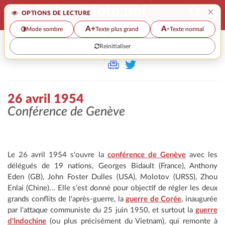
×
OPTIONS DE LECTURE
A+
A-
Mode sombre
Texte plus grand
Texte normal
Reinitialiser
>>
26 AVRIL 1954
26 avril 1954
Conférence de Genève
Le 26 avril 1954 s'ouvre la
conférence de Genève
avec les
délégués de 19 nations, Georges Bidault (France), Anthony
Eden (GB), John Foster Dulles (USA), Molotov (URSS), Zhou
Enlai (Chine)... Elle s'est donné pour objectif de régler les deux
grands conflits de l'après-guerre, la
guerre de Corée
, inaugurée
par l'attaque communiste du 25 juin 1950, et surtout la
guerre
d'Indochine
(ou plus précisément du Vietnam), qui remonte à