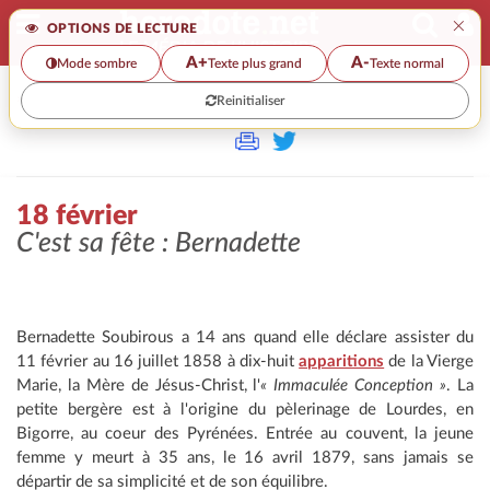
×
OPTIONS DE LECTURE
A+
A-
Mode sombre
Texte plus grand
Texte normal
Reinitialiser
>>
18 FÉVRIER
18 février
C'est sa fête
: Bernadette
Bernadette Soubirous a 14 ans quand elle déclare assister du
11 février au 16 juillet 1858 à dix-huit
apparitions
de la Vierge
Marie, la Mère de Jésus-Christ, l'
« Immaculée Conception »
. La
petite bergère est à l'origine du pèlerinage de Lourdes, en
Bigorre, au coeur des Pyrénées. Entrée au couvent, la jeune
femme y meurt à 35 ans, le 16 avril 1879, sans jamais se
départir de sa simplicité et de son équilibre.