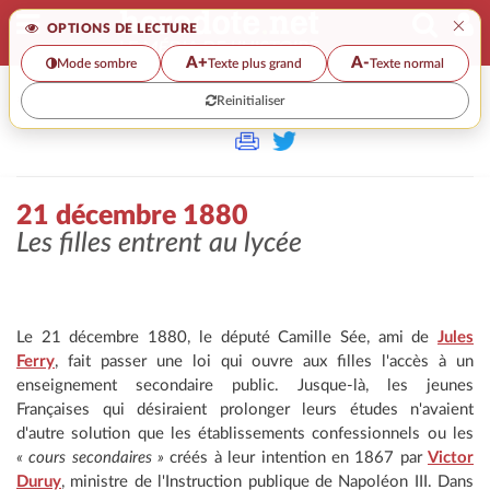
×
OPTIONS DE LECTURE
A+
A-
Mode sombre
Texte plus grand
Texte normal
Reinitialiser
>>
21 DÉCEMBRE 1880
21 décembre 1880
Les filles entrent au lycée
Le 21 décembre 1880, le député Camille Sée, ami de
Jules
Ferry
, fait passer une loi qui ouvre aux filles l'accès à un
enseignement secondaire public. Jusque-là, les jeunes
Françaises qui désiraient prolonger leurs études n'avaient
d'autre solution que les établissements confessionnels ou les
« cours secondaires »
créés à leur intention en 1867 par
Victor
Duruy
, ministre de l'Instruction publique de Napoléon III. Dans