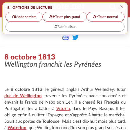
×
OPTIONS DE LECTURE
A+
A-
Mode sombre
Texte plus grand
Texte normal
Reinitialiser
>>
8 OCTOBRE 1813
8 octobre 1813
Wellington franchit les Pyrénées
Le 8 octobre 1813, le général anglais Arthur Wellesley, futur
duc de Wellington
, traverse les Pyrénées avec son armée et
envahit la France de Napoléon 1er. Il a chassé les Français du
Portugal et les a battus à
Vitoria
, dans le Pays Basque. Il les
oblige enfin à quitter l'Espagne et s'apprête à battre le maréchal
Soult aux portes de Toulouse. Mais c'est dix-huit mois plus tard,
à
Waterloo
, que Wellington connaîtra son plus grand succès en