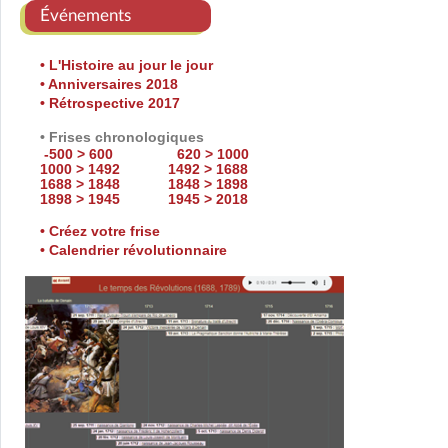
Événements
• L'Histoire au jour le jour
• Anniversaires 2018
• Rétrospective 2017
• Frises chronologiques
-500 > 600
620 > 1000
1000 > 1492
1492 > 1688
1688 > 1848
1848 > 1898
1898 > 1945
1945 > 2018
• Créez votre frise
• Calendrier révolutionnaire