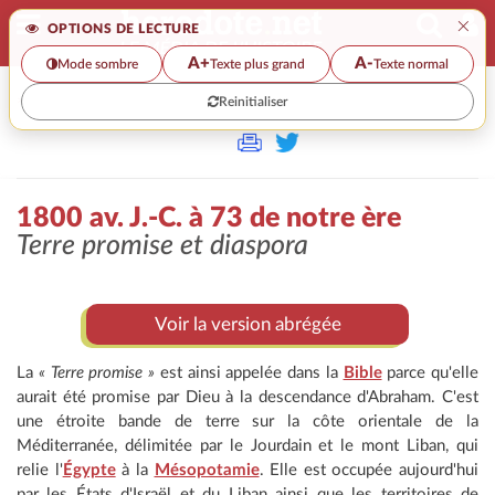
×
OPTIONS DE LECTURE
A+
A-
Mode sombre
Texte plus grand
Texte normal
Reinitialiser
>>
1800 AV. J.-C. À 73 DE NOTRE ÈRE
1800 av. J.-C. à 73 de notre ère
Terre promise et
diaspora
Voir la version abrégée
La
« Terre promise »
est ainsi appelée dans la
Bible
parce qu'elle
aurait été promise par Dieu à la descendance d'Abraham. C'est
une étroite bande de terre sur la côte orientale de la
Méditerranée, délimitée par le Jourdain et le mont Liban, qui
relie l'
Égypte
à la
Mésopotamie
. Elle est occupée aujourd'hui
par les États d'Israël et du Liban ainsi que les territoires de