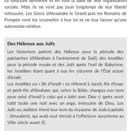
sa structure définitive et en font la base de leur organisation
sociale. Mais ils ne vont pas jouir longtemps de leur liberté
retrouvée. Les Grecs d'Alexandre le Grand puis les Romains de
Pompée vont les soumettre à leur loi et ne leur laisser qu'une
autonomie relative.
Des Hébreux aux Juifs
Les historiens parlent des
Hébreux
pour la période des
patriarches (d'Abraham à l'avènement de Saül), des
Israélites
pour la période royale et des
Juifs
après l'exil de Babylone,
les
Israéliens
étant quant à eux les citoyens de l'État actuel
d'Israël.
Les
Israélites
ou
« fils d'Israël »
se réfèrent à Jacob, fils d'Isaac
et petit-fils d'Abraham, qui, selon la Bible, changea son nom
pour celui d'
Israël
(
« celui qui a lutté avec Dieu »
) après avoir
lutté toute une nuit avec un ange, émissaire de Dieu. Les
Juifs
ou
Judéens
tirent leur nom du royaume de Juda (capitale
: Jérusalem), qui avait seul résisté à l'offensive assyrienne au
VIIIe siècle avant JC.