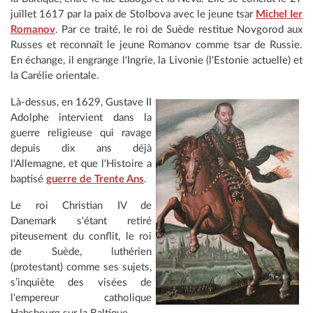
juillet 1617 par la paix de Stolbova avec le jeune tsar
Michel Ier
Romanov
. Par ce traité, le roi de Suède restitue Novgorod aux
Russes et reconnaît le jeune Romanov comme tsar de Russie.
En échange, il engrange l'Ingrie, la Livonie (l'Estonie actuelle) et
la Carélie orientale.
Là-dessus, en 1629, Gustave II
Adolphe intervient dans la
guerre religieuse qui ravage
depuis dix ans déjà
l'Allemagne, et que l'Histoire a
baptisé
guerre de Trente Ans
.
Le roi Christian IV de
Danemark s'étant retiré
piteusement du conflit, le roi
de Suède, luthérien
(protestant) comme ses sujets,
s’inquiète des visées de
l'empereur catholique