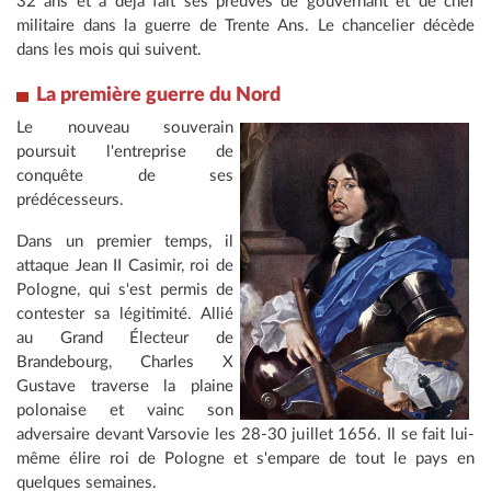
32 ans et a déjà fait ses preuves de gouvernant et de chef
militaire dans la guerre de Trente Ans. Le chancelier décède
dans les mois qui suivent.
La première guerre
du Nord
Le nouveau souverain
poursuit l'entreprise de
conquête de ses
prédécesseurs.
Dans un premier temps, il
attaque Jean II Casimir, roi de
Pologne, qui s'est permis de
contester sa légitimité. Allié
au Grand Électeur de
Brandebourg, Charles X
Gustave traverse la plaine
polonaise et vainc son
adversaire devant Varsovie les 28-30 juillet 1656. Il se fait lui-
même élire roi de Pologne et s'empare de tout le pays en
quelques semaines.