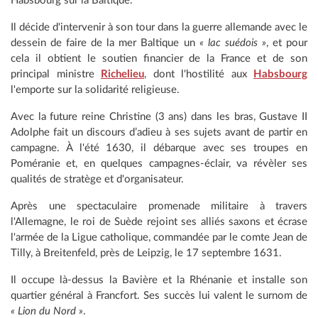
Habsbourg sur la Baltique.
Il décide d'intervenir à son tour dans la guerre allemande avec le
dessein de faire de la mer Baltique un
« lac suédois »
, et pour
cela il obtient le soutien financier de la France et de son
principal ministre
Richelieu
, dont l'hostilité aux
Habsbourg
l'emporte sur la solidarité religieuse.
Avec la future reine Christine (3 ans) dans les bras, Gustave II
Adolphe fait un discours d’adieu à ses sujets avant de partir en
campagne. À l'été 1630, il débarque avec ses troupes en
Poméranie et, en quelques campagnes-éclair, va révèler ses
qualités de stratège et d'organisateur.
Après une spectaculaire promenade militaire à travers
l'Allemagne, le roi de Suède rejoint ses alliés saxons et écrase
l'armée de la Ligue catholique, commandée par le comte Jean de
Tilly, à Breitenfeld, près de Leipzig, le 17 septembre 1631.
Il occupe là-dessus la Bavière et la Rhénanie et installe son
quartier général à Francfort. Ses succès lui valent le surnom de
« Lion du Nord »
.