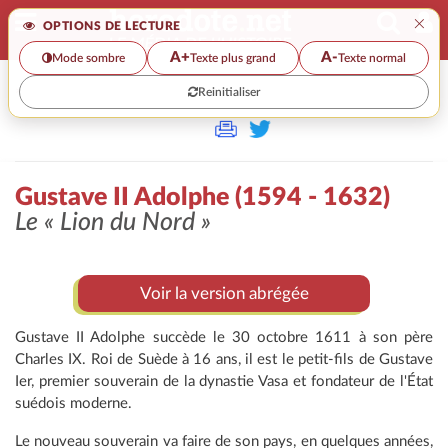
×
OPTIONS DE LECTURE
A+
A-
Mode sombre
Texte plus grand
Texte normal
Reinitialiser
>>
GUSTAVE II ADOLPHE (1594 - 1632)
Gustave II Adolphe (1594 - 1632)
Le
« Lion du Nord »
Voir la version abrégée
Gustave II Adolphe succède le 30 octobre 1611 à son père
Charles IX. Roi de Suède à 16 ans, il est le petit-fils de Gustave
Ier, premier souverain de la dynastie Vasa et fondateur de l'État
suédois moderne.
Le nouveau souverain va faire de son pays, en quelques années,