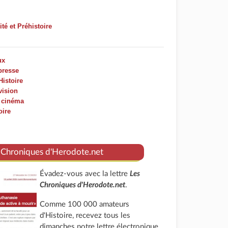
ité et Préhistoire
ux
presse
Histoire
vision
u cinéma
oire
 Chroniques d'Herodote.net
Évadez-vous avec la lettre
Les
Chroniques d'Herodote.net
.
Comme 100 000 amateurs
d'Histoire, recevez tous les
dimanches notre lettre électronique