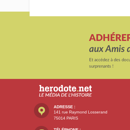
ADHÉRE
aux Amis 
Et accédez à des docu
surprenants !
ADRESSE :
141 rue Raymond Losserand
75014 PARIS
TÉLÉPHONE :