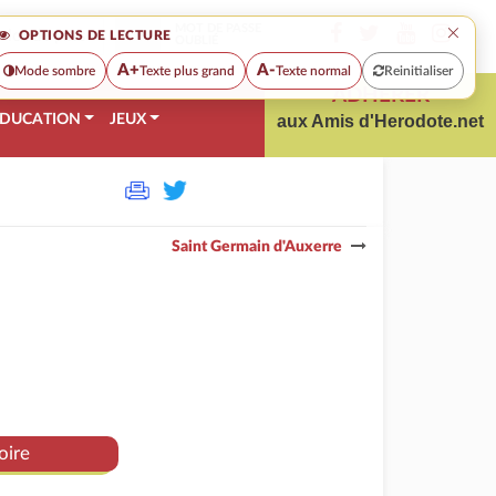
×
MOT DE PASSE
OPTIONS DE LECTURE
OUBLIÉ
A+
A-
Mode sombre
Texte plus grand
Texte normal
Reinitialiser
ADHÉRER
DUCATION
JEUX
aux Amis d'Herodote.net
Saint Germain d'Auxerre
oire