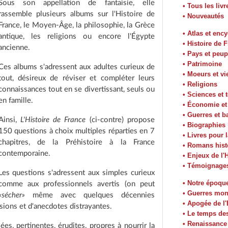
Sous son appellation de fantaisie, elle
• Tous les livr
rassemble plusieurs albums sur l'Histoire de
• Nouveautés
France, le Moyen-Âge, la philosophie, la Grèce
• Atlas et enc
antique, les religions ou encore l'Égypte
• Histoire de 
ancienne.
• Pays et peup
• Patrimoine
Ces albums s'adressent aux adultes curieux de
• Moeurs et vi
tout, désireux de réviser et compléter leurs
• Religions
connaissances tout en se divertissant, seuls ou
• Sciences et 
en famille.
• Économie e
• Guerres et ba
Ainsi,
L'Histoire de France
(ci-contre) propose
• Biographies
150 questions à choix multiples réparties en 7
• Livres pour 
chapitres, de la Préhistoire à la France
• Romans hist
contemporaine.
• Enjeux de l'H
• Témoignage
Les questions s'adressent aux simples curieux
• Notre époqu
comme aux professionnels avertis (on peut
• Guerres mon
«sécher»
même avec quelques décennies
• Apogée de l
isions et d'anecdotes distrayantes.
• Le temps de
• Renaissance
es, pertinentes, érudites, propres à nourrir la