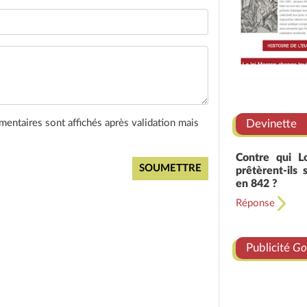
entaires sont affichés après validation mais
Devinette
Contre qui L
prêtèrent-ils
en 842 ?
Réponse
Publicité
Go