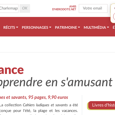
AMIS
D'HERODOTE.NET
RÉCITS
PERSONNAGES
PATRIMOINE
MULTIMÉDIA
É
rance
pprendre en s'amusant
ques et savants, 95 pages, 9,90 euros
Livres d'hist
La collection
Cahiers ludiques et savants
a été
conçue pour l'été, la plage et les vacances.