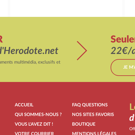
R
Seul
d'Herodote.net
22€/a
ments multimédia, exclusifs et
JE M
ACCUEIL
FAQ QUESTIONS
L
QUI SOMMES-NOUS ?
NOS SITES FAVORIS
d
VOUS L'AVEZ DIT !
BOUTIQUE
Off
VOTRE COURRIER
MENTIONS LÉGALES