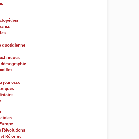
es
yclopédies
France
les
e quotidienne
techniques
t démographie
tailles
la jeunesse
oriques
istoire
s
e
diales
'Europe
s Révolutions
 et Réforme