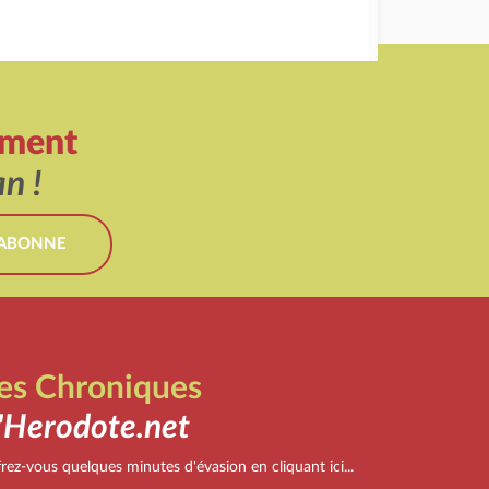
ement
n !
'ABONNE
es Chroniques
'Herodote.net
rez-vous quelques minutes d'évasion en cliquant ici...